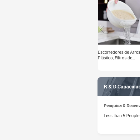
Escorredores de Arro
Plástico, Filtros de
Vegetais, Cestos para
Frutas, Peneiras
Multifuncionais de
Plástico PP
R & D Capacida
Pesquisa & Desen
Less than 5 People