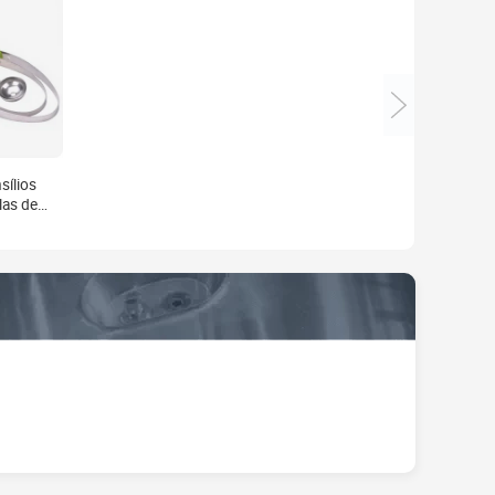
sílios
las de
em
vel,
liar de