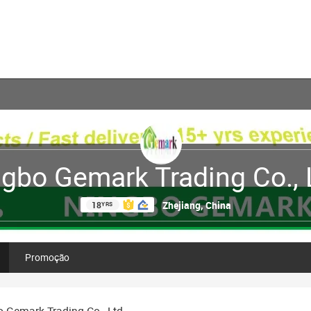
gbo Gemark Trading Co., 
Zhejiang, China
18
YRS
Promoção