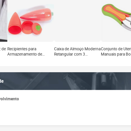
z de
Recipientes para
Caixa de Almoço Moderna
Conjunto de Uten
Armazenamento de
Retangular com 3
Manuais para Bo
Vegetais e Frutas,
Compartimentos, Livre de
Melão e Frutas 
Utensílios de Cozinha,
BPA, Ecológica, com
ABS+Aço Inoxidá
Lancheira Portátil para
Tampa Plástica para Casa
Reutilizável, Auxi
Cenoura e Molho com
e Cozinha
Cozinha
de
Tampa, Ferramentas de
Cozinha
volvimento