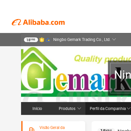
Ningbo Gemark Trading Co., Ltd.
18
YRS
Nin
Início
Produtos
Perfil da Companhia
Visão Geral da
YRS